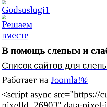
В помощь слепым и сл
Список сайтов для слеп
Работает на
Joomla!®
<script async src="https://cu
pixelId=26903" data-pixel