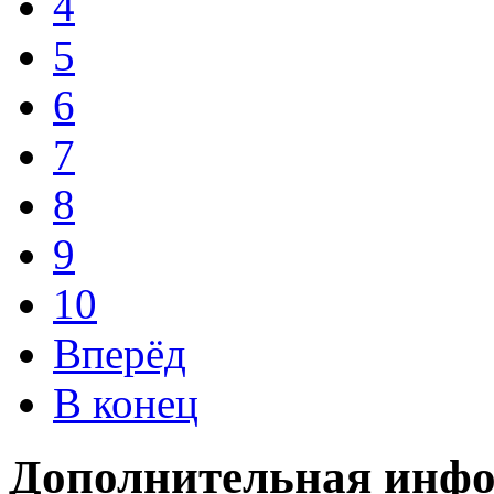
4
5
6
7
8
9
10
Вперёд
В конец
Дополнительная инф