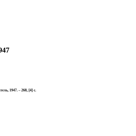
947
ь, 1947. – 268, [4] с.