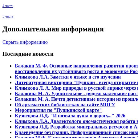
4 часть
5 часть
Дополнительная информация
Скрыть информацию
Последние новости
Балакин М. Ф. Основные напpавления pазвития пpоиз
восстановления их устойчивого pоста в экономике Рос
Климкова Л.А. Заметки о языке и его изучении
Литературная викторина "Пушкин - всегда открытие и
Климкова Л. А. Мир природы в русской лирике через
Балакина М. А. Удивительное - рядом: маленькие расс
Балакина М. А. Почти детективные истории из прошло
Об арзамасских библиотеках на сайте МПГУ
Мероприятия по "Пушкинской карте"
Кузнецова Л.Д. "И позвала душа в дорогу..." 2026
Климкова Л.А. Диалектолого-ономастическая работа в
Кузнецова Л.Д. Разработка минеральных ресурсов в А
Краеведение без границ. Информационный список нов
Балакин М.Ф. К истории трагедии в Арзамасе 4 июня 1