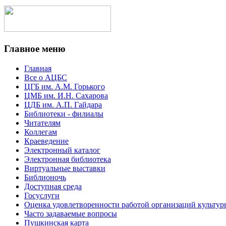
Главное меню
Главная
Все о АЦБС
ЦГБ им. А.М. Горького
ЦМБ им. И.Н. Сахарова
ЦДБ им. А.П. Гайдара
Библиотеки - филиалы
Читателям
Коллегам
Краеведение
Электронный каталог
Электронная библиотека
Виртуальные выставки
Библионочь
Доступная среда
Госуслуги
Оценка удовлетворенности работой организаций культур
Часто задаваемые вопросы
Пушкинская карта