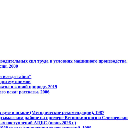
водительных сил тpуда в условиях машинного пpоизводства 
сии. 2000
 всегда тайна"
 призму онимов
казы о живой природе. 2019
го века: рассказы. 2006
 вузе и школе (Методические рекомендации). 1987
рзамасском районе на примере Ветошкинского и Слизневског
ых поступлений АЦБС (июнь 2026 г.)
988 года и ликвидации ее последствий. 1998