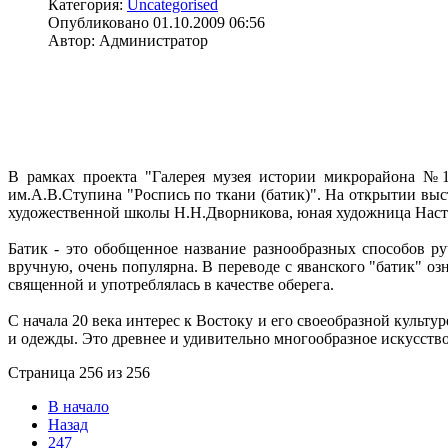
Категория:
Uncategorised
Опубликовано 01.10.2009 06:56
Автор: Администратор
В рамках проекта "Галерея музея истории микрорайона №
им.А.В.Ступина "Роспись по ткани (батик)". На открытии вы
художественной школы Н.Н.Дворникова, юная художница Наст
Батик - это обобщенное название разнообразных способов ру
вручную, очень популярна. В переводе с яванского "батик" оз
священной и употреблялась в качестве оберега.
С начала 20 века интерес к Востоку и его своеобразной культ
и одежды. Это древнее и удивительно многообразное искусство
Страница 256 из 256
В начало
Назад
247