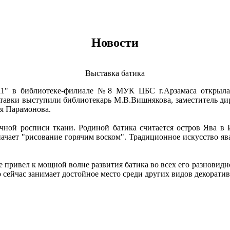
Новости
Выставка батика
11" в библиотеке-филиале №8 МУК ЦБС г.Арзамаса открылас
ставки выступили библиотекарь М.В.Вишнякова, заместитель д
я Парамонова.
чной росписи ткани. Родиной батика считается остров Ява в 
начает "рисование горячим воском". Традиционное искусство яван
уре привел к мощной волне развития батика во всех его разнови
 сейчас занимает достойное место среди других видов декоратив