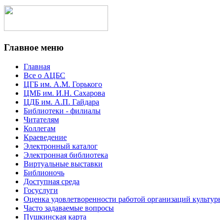
Главное меню
Главная
Все о АЦБС
ЦГБ им. А.М. Горького
ЦМБ им. И.Н. Сахарова
ЦДБ им. А.П. Гайдара
Библиотеки - филиалы
Читателям
Коллегам
Краеведение
Электронный каталог
Электронная библиотека
Виртуальные выставки
Библионочь
Доступная среда
Госуслуги
Оценка удовлетворенности работой организаций культур
Часто задаваемые вопросы
Пушкинская карта