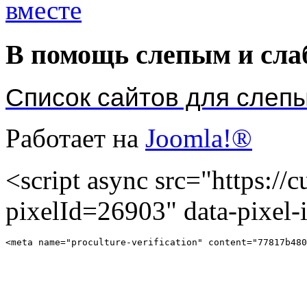
В помощь слепым и сл
Список сайтов для слеп
Работает на
Joomla!®
<script async src="https://cu
pixelId=26903" data-pixel
<meta name="proculture-verification" content="77817b480