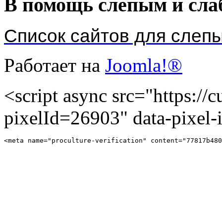
В помощь слепым и сл
Список сайтов для слеп
Работает на
Joomla!®
<script async src="https://cu
pixelId=26903" data-pixel
<meta name="proculture-verification" content="77817b480