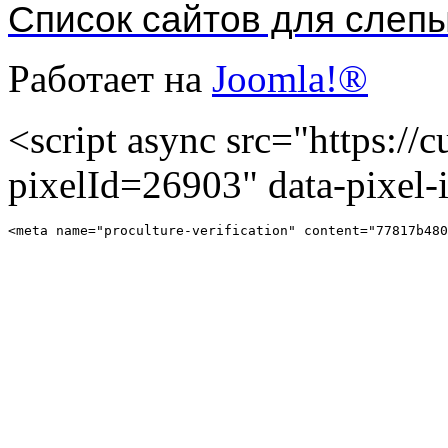
Список сайтов для слеп
Работает на
Joomla!®
<script async src="https://cu
pixelId=26903" data-pixel
<meta name="proculture-verification" content="77817b480