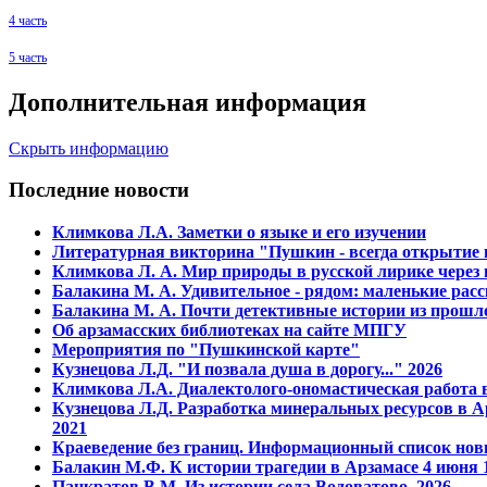
4 часть
5 часть
Дополнительная информация
Скрыть информацию
Последние новости
Климкова Л.А. Заметки о языке и его изучении
Литературная викторина "Пушкин - всегда открытие и
Климкова Л. А. Мир природы в русской лирике через
Балакина М. А. Удивительное - рядом: маленькие расс
Балакина М. А. Почти детективные истории из прошло
Об арзамасских библиотеках на сайте МПГУ
Мероприятия по "Пушкинской карте"
Кузнецова Л.Д. "И позвала душа в дорогу..." 2026
Климкова Л.А. Диалектолого-ономастическая работа в
Кузнецова Л.Д. Разработка минеральных ресурсов в А
2021
Краеведение без границ. Информационный список нов
Балакин М.Ф. К истории трагедии в Арзамасе 4 июня 1
Панкратов В.М. Из истории села Водоватово. 2026