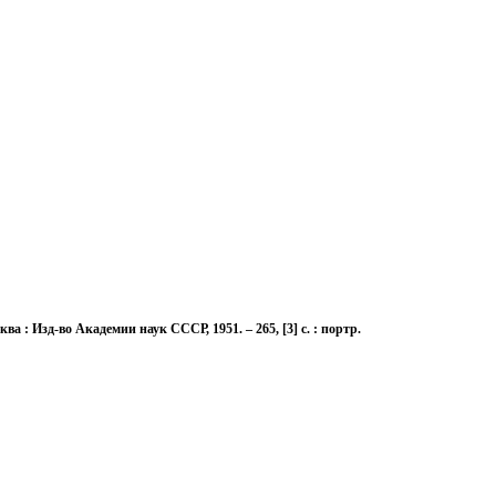
1
 : Изд-во Академии наук СССР, 1951. – 265, [3] с. : портр.