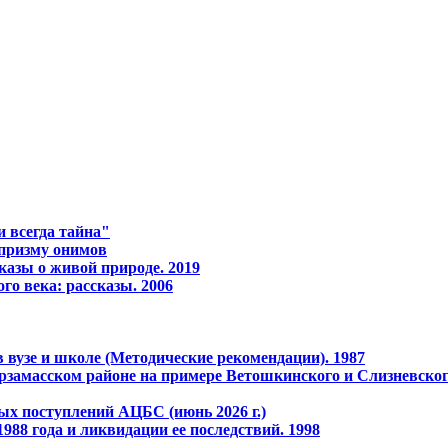
 всегда тайна"
 призму онимов
казы о живой природе. 2019
го века: рассказы. 2006
 вузе и школе (Методические рекомендации). 1987
рзамасском районе на примере Ветошкинского и Слизневског
ых поступлений АЦБС (июнь 2026 г.)
988 года и ликвидации ее последствий. 1998