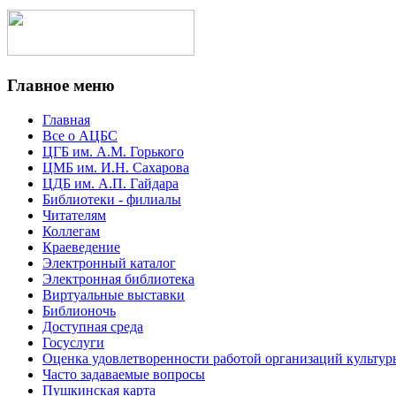
Главное меню
Главная
Все о АЦБС
ЦГБ им. А.М. Горького
ЦМБ им. И.Н. Сахарова
ЦДБ им. А.П. Гайдара
Библиотеки - филиалы
Читателям
Коллегам
Краеведение
Электронный каталог
Электронная библиотека
Виртуальные выставки
Библионочь
Доступная среда
Госуслуги
Оценка удовлетворенности работой организаций культур
Часто задаваемые вопросы
Пушкинская карта