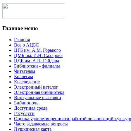
Главное меню
Главная
Все о АЦБС
ЦГБ им. А.М. Горького
ЦМБ им. И.Н. Сахарова
ЦДБ им. А.П. Гайдара
Библиотеки - филиалы
Читателям
Коллегам
Краеведение
Электронный каталог
Электронная библиотека
Виртуальные выставки
Библионочь
Доступная среда
Госуслуги
Оценка удовлетворенности работой организаций культур
Часто задаваемые вопросы
Пушкинская карта