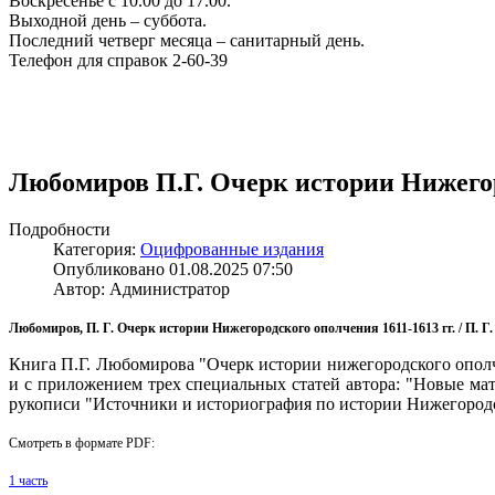
Воскресенье с 10.00 до 17.00.
Выходной день – суббота.
Последний четверг месяца – санитарный день.
Телефон для справок 2-60-39
Любомиров П.Г. Очерк истории Нижегоро
Подробности
Категория:
Оцифрованные издания
Опубликовано 01.08.2025 07:50
Автор: Администратор
Любомиров, П. Г. Очерк истории Нижегородского ополчения 1611-1613 гг. / П. Г. Л
Книга П.Г. Любомирова "Очерк истории нижегородского ополч
и с приложением трех специальных статей автора: "Новые ма
рукописи "Источники и историография по истории Нижегородск
Смотреть в формате PDF:
1 часть