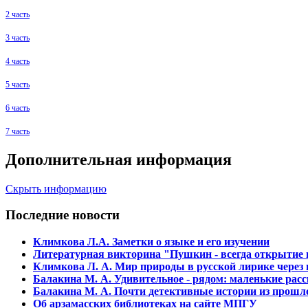
2 часть
3 часть
4 часть
5 часть
6 часть
7 часть
Дополнительная информация
Скрыть информацию
Последние новости
Климкова Л.А. Заметки о языке и его изучении
Литературная викторина "Пушкин - всегда открытие и
Климкова Л. А. Мир природы в русской лирике через
Балакина М. А. Удивительное - рядом: маленькие расс
Балакина М. А. Почти детективные истории из прошло
Об арзамасских библиотеках на сайте МПГУ