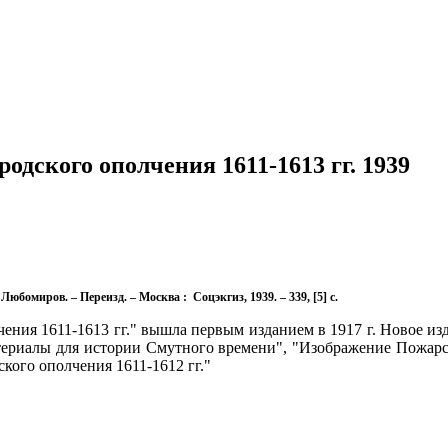
дского ополчения 1611-1613 гг. 1939
юбомиров. – Переизд. – Москва : Соцэкгиз, 1939. – 339, [5] с.
ения 1611-1613 гг." вышла первым изданием в 1917 г. Новое 
териалы для истории Смутного времени", "Изображение Пожарс
ого ополчения 1611-1612 гг."