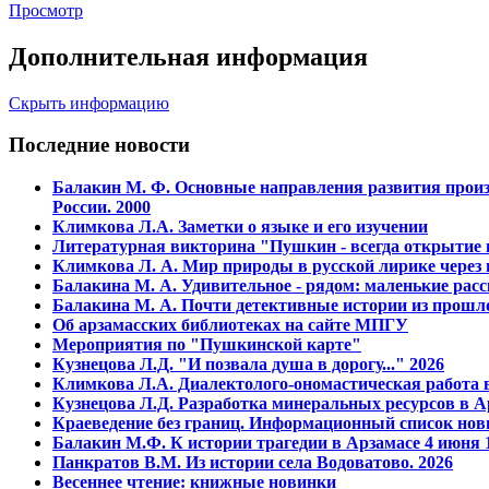
Просмотр
Дополнительная информация
Скрыть информацию
Последние новости
Балакин М. Ф. Основные напpавления pазвития пpоизв
России. 2000
Климкова Л.А. Заметки о языке и его изучении
Литературная викторина "Пушкин - всегда открытие и
Климкова Л. А. Мир природы в русской лирике через
Балакина М. А. Удивительное - рядом: маленькие расс
Балакина М. А. Почти детективные истории из прошло
Об арзамасских библиотеках на сайте МПГУ
Мероприятия по "Пушкинской карте"
Кузнецова Л.Д. "И позвала душа в дорогу..." 2026
Климкова Л.А. Диалектолого-ономастическая работа в
Кузнецова Л.Д. Разработка минеральных ресурсов в А
Краеведение без границ. Информационный список нов
Балакин М.Ф. К истории трагедии в Арзамасе 4 июня 1
Панкратов В.М. Из истории села Водоватово. 2026
Весеннее чтение: книжные новинки