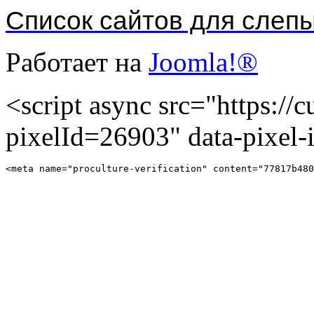
Список сайтов для слеп
Работает на
Joomla!®
<script async src="https://cu
pixelId=26903" data-pixel
<meta name="proculture-verification" content="77817b480