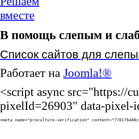
В помощь слепым и сла
Список сайтов для слеп
Работает на
Joomla!®
<script async src="https://cul
pixelId=26903" data-pixel-
<meta name="proculture-verification" content="77817b480c