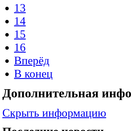
13
14
15
16
Вперёд
В конец
Дополнительная инф
Скрыть информацию