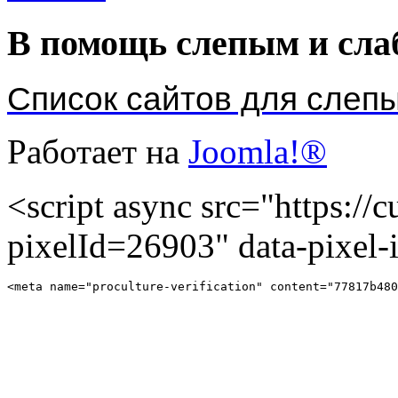
В помощь слепым и сл
Список сайтов для слеп
Работает на
Joomla!®
<script async src="https://cu
pixelId=26903" data-pixel
<meta name="proculture-verification" content="77817b480