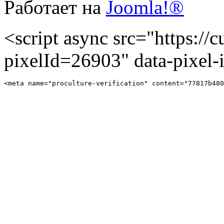
Работает на
Joomla!®
<script async src="https://cu
pixelId=26903" data-pixel
<meta name="proculture-verification" content="77817b480