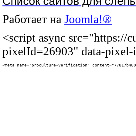
Список сайтов для слеп
Работает на
Joomla!®
<script async src="https://cu
pixelId=26903" data-pixel
<meta name="proculture-verification" content="77817b480