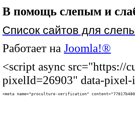
В помощь слепым и сл
Список сайтов для слеп
Работает на
Joomla!®
<script async src="https://cu
pixelId=26903" data-pixel
<meta name="proculture-verification" content="77817b480