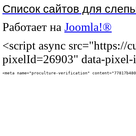
Список сайтов для слеп
Работает на
Joomla!®
<script async src="https://cu
pixelId=26903" data-pixel
<meta name="proculture-verification" content="77817b480