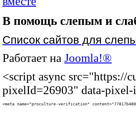
В помощь слепым и сл
Список сайтов для слеп
Работает на
Joomla!®
<script async src="https://cu
pixelId=26903" data-pixel
<meta name="proculture-verification" content="77817b480