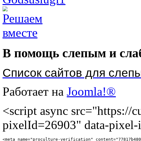
В помощь слепым и сл
Список сайтов для слеп
Работает на
Joomla!®
<script async src="https://cu
pixelId=26903" data-pixel
<meta name="proculture-verification" content="77817b480