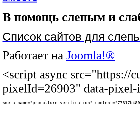
В помощь слепым и сл
Список сайтов для слеп
Работает на
Joomla!®
<script async src="https://cu
pixelId=26903" data-pixel
<meta name="proculture-verification" content="77817b480