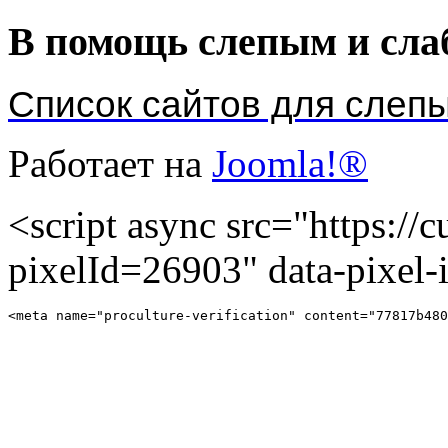
В помощь слепым и сл
Список сайтов для слеп
Работает на
Joomla!®
<script async src="https://cu
pixelId=26903" data-pixel
<meta name="proculture-verification" content="77817b480