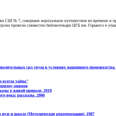
ики СШ № 7, совершив виртуальное путешествие во времени и п
рсию провели совместно библиотекари ЦГБ им. Горького и уча
одительных сил тpуда в условиях машинного пpоизводства и
 всегда тайна"
 призму онимов
казы о живой природе. 2019
го века: рассказы. 2006
 вузе и школе (Методические рекомендации). 1987