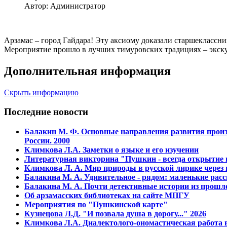
Автор: Администратор
Арзамас – город Гайдара! Эту аксиому доказали старшеклассн
Мероприятие прошло в лучших тимуровских традициях – экску
Дополнительная информация
Скрыть информацию
Последние новости
Балакин М. Ф. Основные напpавления pазвития пpоизв
России. 2000
Климкова Л.А. Заметки о языке и его изучении
Литературная викторина "Пушкин - всегда открытие и
Климкова Л. А. Мир природы в русской лирике через
Балакина М. А. Удивительное - рядом: маленькие расс
Балакина М. А. Почти детективные истории из прошло
Об арзамасских библиотеках на сайте МПГУ
Мероприятия по "Пушкинской карте"
Кузнецова Л.Д. "И позвала душа в дорогу..." 2026
Климкова Л.А. Диалектолого-ономастическая работа в