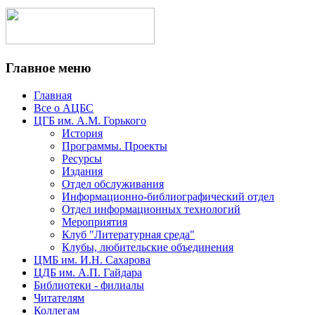
Главное меню
Главная
Все о АЦБС
ЦГБ им. А.М. Горького
История
Программы. Проекты
Ресурсы
Издания
Отдел обслуживания
Информационно-библиографический отдел
Отдел информационных технологий
Мероприятия
Клуб "Литературная среда"
Клубы, любительские объединения
ЦМБ им. И.Н. Сахарова
ЦДБ им. А.П. Гайдара
Библиотеки - филиалы
Читателям
Коллегам