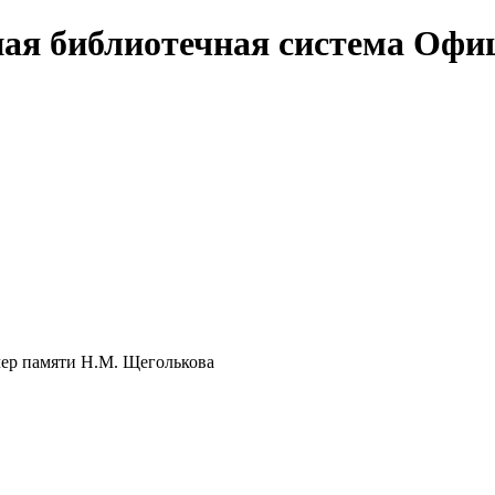
Офи
ер памяти Н.М. Щеголькова