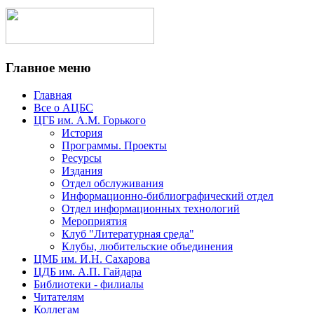
Главное меню
Главная
Все о АЦБС
ЦГБ им. А.М. Горького
История
Программы. Проекты
Ресурсы
Издания
Отдел обслуживания
Информационно-библиографический отдел
Отдел информационных технологий
Мероприятия
Клуб "Литературная среда"
Клубы, любительские объединения
ЦМБ им. И.Н. Сахарова
ЦДБ им. А.П. Гайдара
Библиотеки - филиалы
Читателям
Коллегам