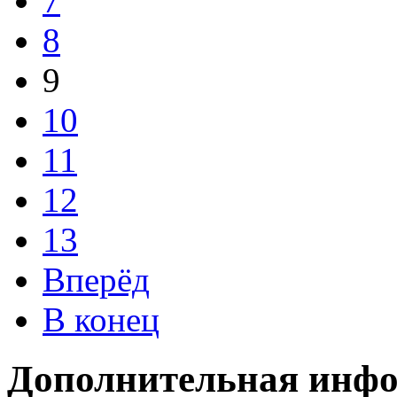
7
8
9
10
11
12
13
Вперёд
В конец
Дополнительная инф