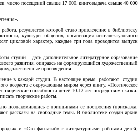
ек, число посещений свыше 17 000, книговыдача свыше 40 000
 чтения».
работа, результатом которой стало привлечение в библиотеку
отности, культуры общения, организация интеллектуального
осят цикловой характер, каждые три года проводится выпуск
боты студий – дать дополнительное литературное образование
 своего развития, опираясь на формирующийся художественный
евдохудожественные произведения.
учение в каждой студии. В настоящее время работают студии
го возраста с окружающим миром через книгу. «Поэтическое
 творческие способности детей 10-12 лет посредством сказки.
писать творческие работы.
ьно познакомившись с принципами ее построения (присказка,
яют рассказы на свободные темы. В библиотеке создан архив
ородка» и «Сто фантазий» с литературными работами детей,