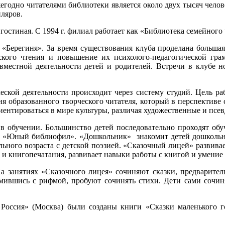
годно читателями библиотеки является около двух тысяч челов
пляров.
 гостиная. С 1994 г. филиал работает как «Библиотека семейного
 «Берегиня». За время существования клуба проделана большая 
ского чтения и повышение их психолого-педагогической грам
вместной деятельности детей и родителей. Встречи в клубе н
еской деятельности происходит через систему студий. Цель ра
ия образованного творческого читателя, который в перспективе
риентироваться в мире культуры, различая художественные и пс
 в обучении. Большинство детей последовательно проходят об
, «Юный библиофил». «Дошкольник» знакомит детей дошкольно
ьного возраста с детской поэзией. «Сказочный лицей» развивает
 книгопечатания, развивает навыки работы с книгой и умение 
На занятиях «Сказочного лицея» сочиняют сказки, предварител
комившись с рифмой, пробуют сочинять стихи. Дети сами сочин
 Россия» (Москва) были созданы книги «Сказки маленького г