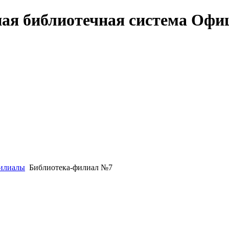
Офи
илиалы
Библиотека-филиал №7