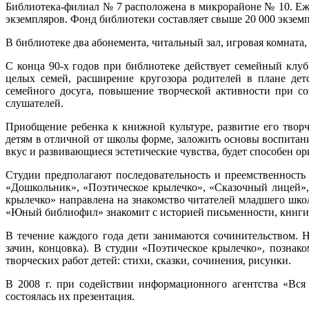
Библиотека-филиал № 7 расположена в микрорайоне № 10. Еже
экземпляров. Фонд библиотеки составляет свыше 20 000 экзем
В библиотеке два абонемента, читальный зал, игровая комната,
С конца 90-х годов при библиотеке действует семейный клуб
целых семей, расширение кругозора родителей в плане дет
семейного досуга, повышение творческой активности при со
слушателей.
Приобщение ребенка к книжной культуре, развитие его творч
детям в отличной от школы форме, заложить основы воспитан
вкус и развивающиеся эстетические чувства, будет способен о
Студии предполагают последовательность и преемственность
«Дошкольник», «Поэтическое крылечко», «Сказочный лицей»
крылечко» направлена на знакомство читателей младшего школ
«Юный библиофил» знакомит с историей письменности, книги и
В течение каждого года дети занимаются сочинительством. 
зачин, концовка). В студии «Поэтическое крылечко», позна
творческих работ детей: стихи, сказки, сочинения, рисунки.
В 2008 г. при содействии информационного агентства «Вся
состоялась их презентация.